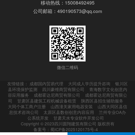
移动热线：15008492495
公司邮箱：490190573@qq.com
微信二维码
友情链接：
成都国内贸易代理
大同成人学历提升咨询
银川区
县环境保护监测
四川豪维商贸有限公司
青海数字文化创意内
容应用服务
成都霍达尼商贸有限公司
成都霍达尼商贸有限公
司
甘肃区县建筑工程机械设备租赁
陕西区县招生辅助服务
大同个体工商户注册
山西潼关家用电器安装
山西大同区县信
息技术咨询公司
太原区县数创创意内容应用
兰州专业OA办
公系统开发
甘肃天水专业软件开发公司
Copyright © 2023四川圆翔建筑有限公司 版权所有
备案号：蜀ICP备2025120175号-4