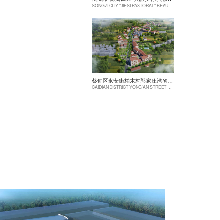
SONGZI CITY "JIESI PASTORAL" BEAUTIFUL RURAL DEMONSTRATION FILM CONSTRUCTION PROJECT
蔡甸区永安街柏木村郭家庄湾省级美丽乡村试点建设项目
CAIDIAN DISTRICT YONG'AN STREET CYPRESS VILLAGE GUOJIAZHUANG BAY PROVINCIAL BEAUTIFUL VILLAGE PILOT CONSTRUCTION PROJECT