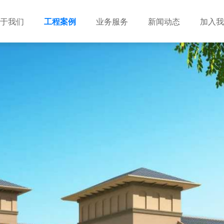
于我们
工程案例
业务服务
新闻动态
加入我
建筑设计
市政设计
电力设计
商物粮储藏（冷库冷冻）
农林设计
勘察资质
水利设计
风景园林
土地规划
城乡规划
工程测绘
工程咨询
工程造价