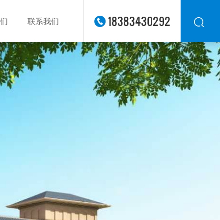
18383430292
们
联系我们
华东
华北
华南
华中
西南
西北
东南