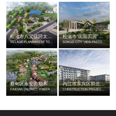
松滋市八宝镇同太湖村村庄规划
松滋市“街斯田园”美丽乡村示范片建设项目
VILLAGE PLANNING OF TONGTAIHU VILLAGE, BABAO TOWN, SONGZI CITY
SONGZI CITY "JIESI PASTORAL" BEAUTIFUL RURAL DEMONSTRATION FILM CONSTRUCTION PROJECT
蔡甸区永安街柏木村郭家庄湾省级美丽乡村试点建设项目
内江市东兴区郭北养老服务中心建设项目
CAIDIAN DISTRICT YONG'AN STREET CYPRESS VILLAGE GUOJIAZHUANG BAY PROVINCIAL BEAUTIFUL VILLAGE PILOT CONSTRUCTION PROJECT
CONSTRUCTION PROJECT OF GUOBEI ELDERLY SERVICE CENTER IN DONGXING DISTRICT, NEIJIANG CITY